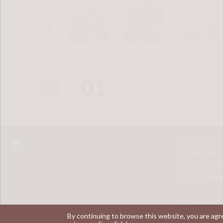
01
02
03
04
Sekretariat der
bei der Fondati
8-10 square du
75016 Paris – F
secretariat@l
Für das gesamte 
Copyright © 2019
By continuing to browse this website, you are agr
Steven Loiseau