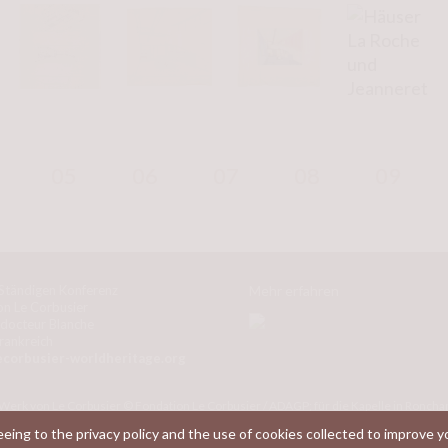
Komposition. Hier zeigen sich in der Architekturgeschi
Merkmale moderner Architektur: reine geometrische Fo
Dachterrasse, Langfenster,
Fünf Punkte zu einer neuen
formulierte.
05
06
07
08
09
 Ständigen Konferenz
Mehr erfahren
on Le Corbusier
 docteur Blanche
rankreich
ecorbusier-worldheritage.org
Werk von Le Corbusier © Fondation Le Corbusier / ADAGP; für die Kapelle in Ron
 Fondation Le Corbusier. Alle Rechte vorbehalten / Web-Design
Studio WHA-T
/ IT-
eeing to the privacy policy and the use of cookies collected to improve 