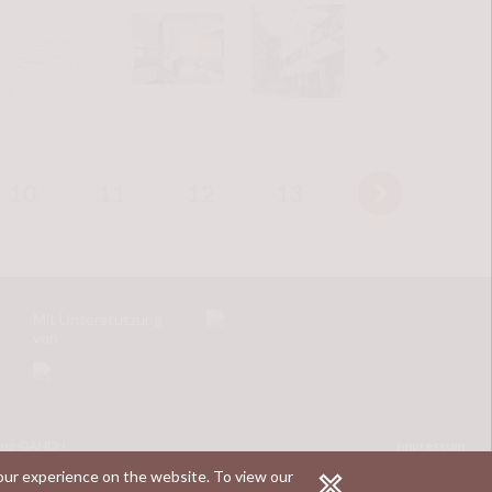
chte sehr frühzeitig grundlegende
rmen, keinerlei Ornament, Stützen,
 Architektur
, die Le Corbusier 1926
10
11
12
13
14
15
Mit Unterstützung
von
champ ©ANDH
Impressum
Entwicklung
your experience on the website.
To view our