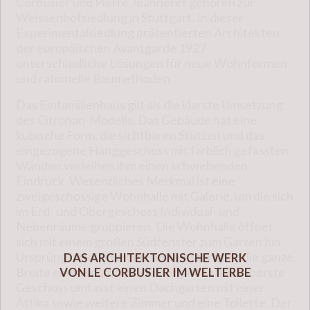
Corbusier und Pierre Jeanneret gehören zur
Weissenhofsiedlung in Stuttgart. In dieser
Experimentalsiedlung präsentierten Architekten
der europäischen Avantgarde 1927
unterschiedliche Lösungen für neue Wohnformen
und rationelle Baumethoden.
Das Einfamilienhaus gilt als die klarste Umsetzung
des Citrohan-Modells. Das Gebäude hat eine
kubische Form, die sichtbaren Stützen und das
eingezogene Hanggeschoss mit farblich gefassten
Wänden verleihen ihm einen schwebenden
Eindruck. Wesentliches Merkmal ist eine
zweigeschossige Wohnhalle mit Galerie, um die sich
im Erd- und Obergeschoss Individual- und
Nebenräume gruppieren. Die Wohnhalle öffnet
sich mit einem großen Südfenster zum Garten hin.
Ursprünglich enthielt dieses Fenster über die ganze
DAS ARCHITEKTONISCHE WERK
Breite einen schmalen Wintergarten. Das oberste
VON LE CORBUSIER IM WELTERBE
Geschoss umfasst einen Dachgarten mit einer
Attika sowie weitere Zimmer und eine Toilette. Der