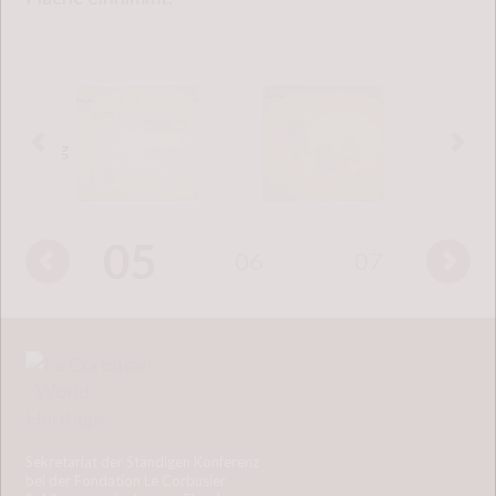
05
04
06
07
0
Sekretariat der Ständigen Konferenz
bei der Fondation Le Corbusier