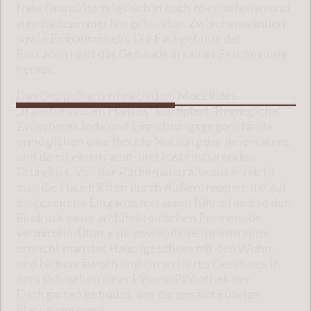
freie Grundriss zeigt sich in nach oben offenen und
zum Badezimmer hin gekurvten Zwischenwänden
sowie Einbaumöbeln. Die Farbgebung der
Fassaden hebt das Gebäude in seiner Erscheinung
hervor.
Das Doppelhaus ist nach dem Modell des
„transformablen Hauses“ konzipiert. Bewegliche
Zwischenwände und Einrichtungsgegenstände
ermöglichen eine flexible Nutzung der Innenräume
und damit einen raum- und kostensparenden
Grundriss. Von der Rathenaustraße aus erreicht
man die Haushälften durch Außentreppen, die auf
eingezogene Eingangsterrassen führen und so den
Eindruck einer architektonischen Promenade
vermitteln. Über eine gewendelte Innentreppe
erreicht man das Hauptgeschoss mit den Wohn-
und Nebenräumen und ein weiteres Geschoss, in
dem sich neben einer kleinen Bibliothek der
Dachgarten befindet, der die gesamte übrige
Fläche einnimmt.