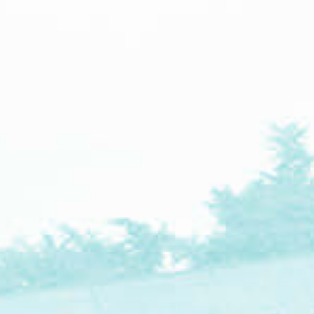
garant de la pérennité de l’œuvre.
Dernière actualité
19 — 30 août
L’Œuvre architecturale de Le Corbusier au
patrimoine mondial —Tokyo
Centre d'information culturelle et touristique d'Asakusa — Taito —
Tokyo
Voir toutes les actualités
Maisons La Roche et Jeanneret
Petite villa au bord du lac Léman
Cité Frugès
Maison Guiette
Maisons de la Weißenhof-Siedlung
Villa Savoye et loge du jardinier
Immeuble Clarté
Immeuble locatif à la Porte Molitor
Unité d’habitation