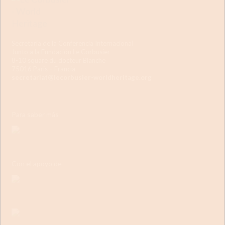
Secretaría de la Conferencia Internacional
Junto a la Fundación Le Corbusier
8-10 square du docteur Blanche
75016 Paris – Francia
secretariat@lecorbusier-worldheritage.org
Para saber más
Con el apoyo de