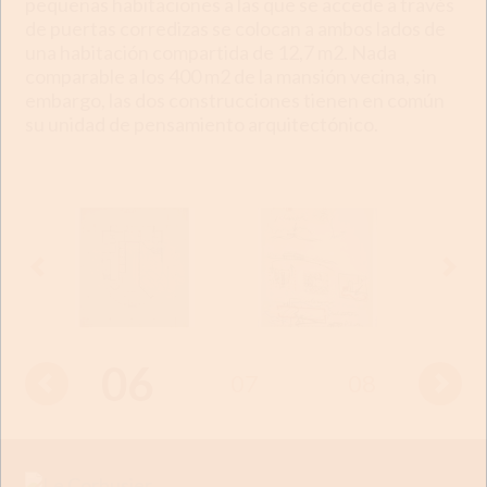
pequeñas habitaciones a las que se accede a través
de puertas corredizas se colocan a ambos lados de
una habitación compartida de 12,7 m2. Nada
comparable a los 400 m2 de la mansión vecina, sin
embargo, las dos construcciones tienen en común
su unidad de pensamiento arquitectónico.
06
05
07
08
0