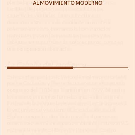
planta baja y del alzado sobre pilotes, así como
AL MOVIMIENTO MODERNO
también de la importancia concedida a las
superficies vidriadas. La arquitectura se
desmaterializa aún más mediante el uso de la
policromía purista, borrando la textura de los
materiales y transformando las paredes y los
tabiques en superficies de colores puros, como en
una composición abstracta.
La Cabaña del Jardinero
Este es el arquetipo de vivienda mínima presentado
por Le Corbusier y Pierre Jeanneret en el segundo
congreso del CIAM en Frankfurt en 1929. Muestra
los mismos principios formales que la villa original,
ilustrando la búsqueda de una arquitectura que es a
la vez universal y no tiene diferenciación social.
El plan compacto, diseñado para 3 a 4 personas,
ofrece solo 30 m2 de espacio habitable junto con 9,5
m2 para la sala de calderas y el trastero. Cuatro