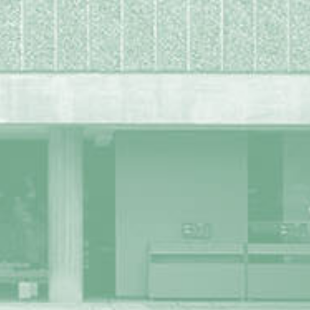
Secretariat of the International Conference
Alongside the Fondation Le Corbusier
8-10 square du docteur Blanche
75016 Paris – France
secretariat@lecorbusier-worldheritage.org
To know more