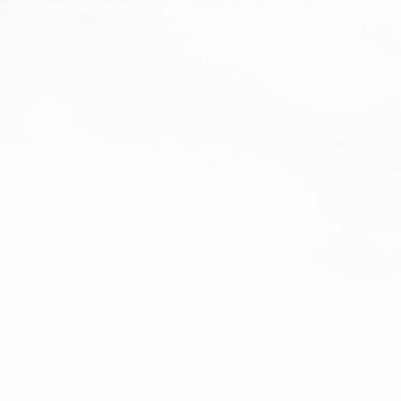
PATRIMONIO MUNDIAL
LE CORBUSIE
10 AÑOS
FR
EN
DE
ES