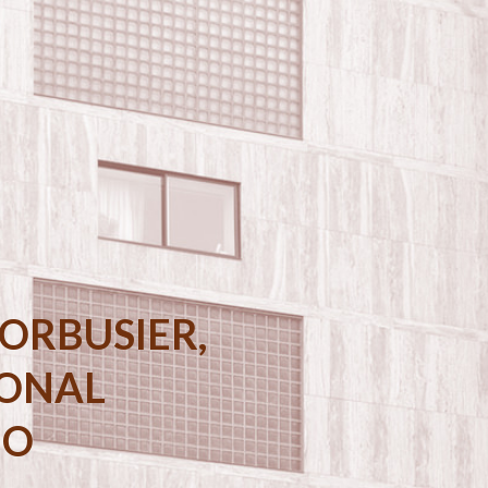
ORBUSIER,
IONAL
NO