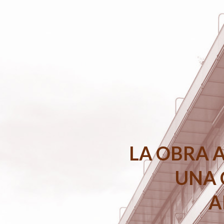
Cité Frugès — visite guidée thé
LA OBRA 
Dimanches 19 juillet —16 août — 27 septembre — 
UNA 
A
Cette visite guidée thématique a vocation d’expliquer le proc