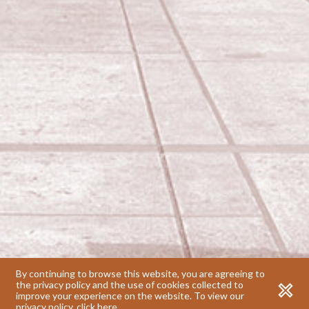
For all the work of Le Corbusier © Fondation Le Corbusier / ADAGP ; for the
Chapelle de Ronchamp © ANDH
Copyright © 2019 Fondation Le Corbusier. All rights reserved / Design by
By continuing to browse this website, you are agreeing to
Studio WHA-T
l Developement by
Steven Loiseau
the privacy policy and the use of cookies collected to
improve your experience on the website.
To view our
Notas legales
privacy policy, click here.