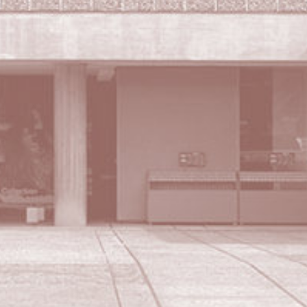
Secretaría de la Conferencia Internacional
Junto a la Fundación Le Corbusier
8-10 square du docteur Blanche
75016 Paris – Francia
secretariat@lecorbusier-worldheritage.org
Para saber más
Con el apoyo de