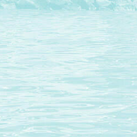
Secrétariat de la Conférence permanente
Auprès de la Fondation Le Corbusier
8-10 square du docteur Blanche
75016 Paris – France
Pour nous contacter
secretariat@lecorbusier-worldheritage.org
Pour en savoir plus
Avec le soutien de