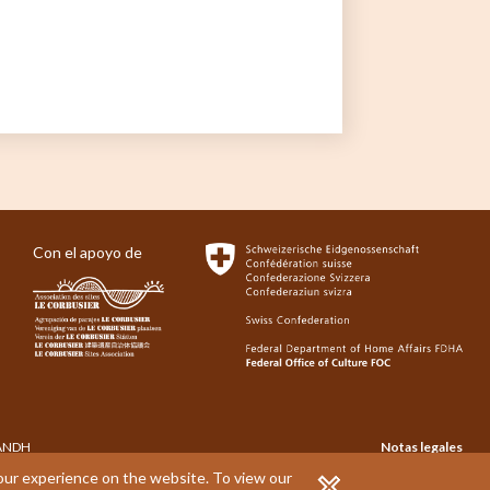
Con el apoyo de
© ANDH
Notas legales
ent by
Steven
your experience on the website.
To view our