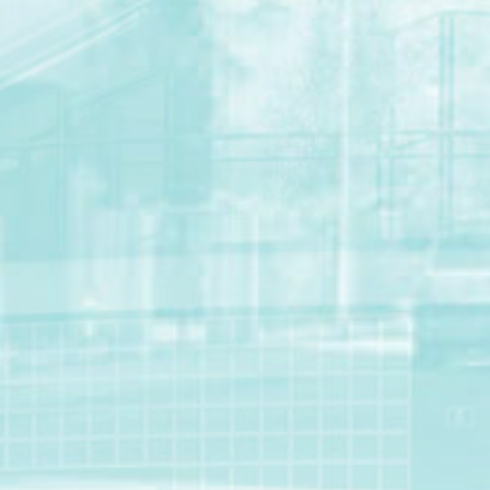
Secrétariat de la Conférence permanente
Auprès de la Fondation Le Corbusier
8-10 square du docteur Blanche
75016 Paris – France
Pour nous contacter
secretariat@lecorbusier-worldheritage.org
Pour en savoir plus