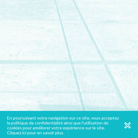
Pour toute l’oeuvre de Le Corbusier © Fondation Le Corbusier / ADAGP ;
pour la Chapelle de Ronchamp © AONDH
Copyright © 2026 Fondation Le Corbusier. Tout droit réservé / Design par
En poursuivant votre navigation sur ce site, vous acceptez
Studio WHA-T
l Développement
Steven Loiseau
la politique de confidentialité ainsi que l’utilisation de
cookies pour améliorer votre expérience sur le site.
Mentions légales
Cliquez ici pour en savoir plus.