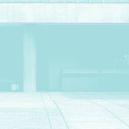
Secrétariat de la Conférence permanente
Auprès de la Fondation Le Corbusier
8-10 square du docteur Blanche
75016 Paris – France
Pour nous contacter
secretariat@lecorbusier-worldheritage.org
Pour en savoir plus
Avec le soutien de